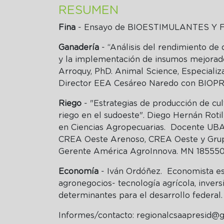
RESUMEN
Fina
- Ensayo de BIOESTIMULANTES Y
Ganadería
- “Análisis del rendimiento de 
y la implementación de insumos mejorado
Arroquy, PhD. Animal Science, Especializa
Director EEA Cesáreo Naredo con BIOP
Riego
- "Estrategias de producción de cul
riego en el sudoeste".
Diego Hernán Rotili
en Ciencias Agropecuarias.
Docente UBA,
CREA Oeste Arenoso, CREA Oeste y Grup
Gerente América AgroInnova. MN 185550
Economía
- Iván Ordóñez. Economista es
agronegocios- tecnología agrícola, inve
determinantes para el desarrollo feder
Informes/contacto:
regionalcsaapresid@