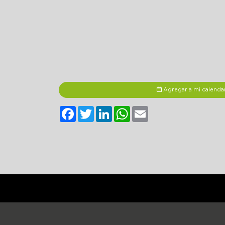
Agregar a mi calenda
Facebook
Twitter
LinkedIn
WhatsApp
Email