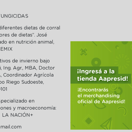
 FUNGICIDAS
diferentes dietas de corral
res de dietas”. José
do en nutrición animal,
REMIX
tivos de invierno bajo
, Ing. Agr., MBA, Doctor
 Coordinador Agrícola
o Riego Sudoeste,
101
pecializado en
rsiones y macroeconomía:
al. LA NACIÓN+
gmail.com