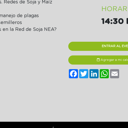
s. Redes de Soja y Maíz
HORAR
 manejo de plagas
14:30 
semilleros
s en la Red de Soja NEA?
ENTRAR AL EV
Agregar a mi cal
Facebook
Twitter
LinkedIn
WhatsA
Ema