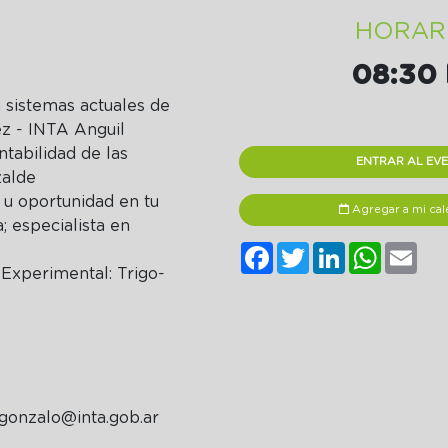
HORAR
08:30 
n sistemas actuales de
rez - INTA Anguil
ntabilidad de las
ENTRAR AL EV
izalde
 u oportunidad en tu
Agregar a mi cal
; especialista en
Facebook
Twitter
LinkedIn
WhatsA
Ema
 Experimental:
Trigo-
gonzalo@inta.gob.ar