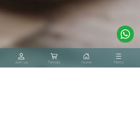
Join us
Home
Menu
Tienda
Inicia sesión
Acceso a la plataforma
Conecta
Iniciar sesión