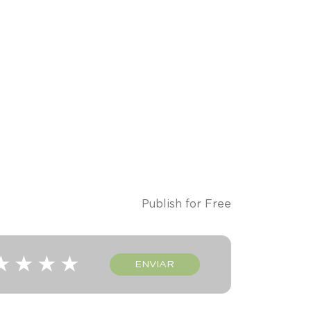
Publish for Free
★
★
★
★
ENVIAR