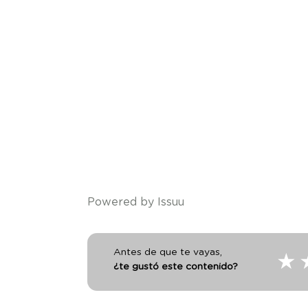
Powered by
Issuu
Antes de que te vayas,
★
¿te gustó este contenido?