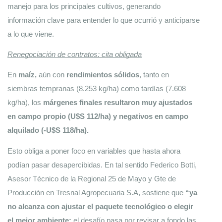
manejo para los principales cultivos, generando 
información clave para entender lo que ocurrió y anticiparse 
a lo que viene.
Renegociación de contratos: cita obligada
En 
maíz,
 aún con 
rendimientos sólidos
, tanto en 
siembras tempranas (8.253 kg/ha) como tardías (7.608 
kg/ha), los 
márgenes finales resultaron muy ajustados 
en campo propio
(U$S 112/ha) y negativos en campo 
alquilado (-U$S 118/ha).
Esto obliga a poner foco en variables que hasta ahora 
podían pasar desapercibidas. En tal sentido Federico Botti, 
Asesor Técnico de la Regional 25 de Mayo y Gte de 
Producción en Tresnal Agropecuaria S.A, sostiene que 
“ya 
no alcanza con ajustar el paquete tecnológico o elegir 
el mejor ambiente:
 el desafío pasa por revisar a fondo las 