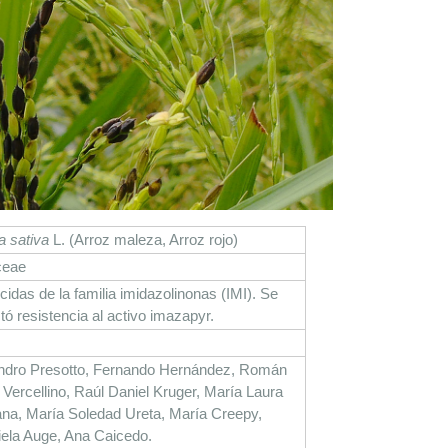
 sativa
 L. (Arroz maleza, Arroz rojo)
ceae
cidas de la familia imidazolinonas (IMI). Se 
tó resistencia al activo imazapyr.
ndro Presotto, Fernando Hernández, Román 
 Vercellino, Raúl Daniel Kruger, María Laura 
na, María Soledad Ureta, María Creepy, 
ela Auge, Ana Caicedo.