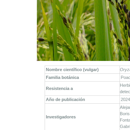
Nombre científico (vulgar)
Oryza
Familia botánica
Poa
Herbi
Resistencia a
detec
Año de publicación
2024
Aleja
Boris
Investigadores
Fonta
Gabri