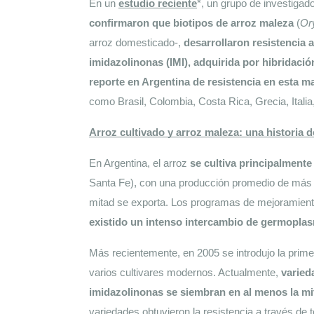
En un 
estudio reciente
confirmaron que biotipos de arroz maleza
 (
Or
arroz domesticado-, 
desarrollaron resistencia a
imidazolinonas (IMI), adquirida por hibridació
reporte en Argentina de resistencia en esta m
como Brasil, Colombia, Costa Rica, Grecia, Itali
Arroz cultivado y arroz maleza: una historia 
En Argentina, el arroz 
se cultiva principalmente 
Santa Fe), con una producción promedio de más de
mitad se exporta. Los programas de mejoramien
existido un intenso intercambio de germoplas
Más recientemente, en 2005 se introdujo la primer
varios cultivares modernos. Actualmente, 
varied
imidazolinonas se siembran en al menos la mit
variedades obtuvieron la resistencia a través de 