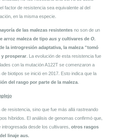
 factor de resistencia sea equivalente al del 
tación, en la misma especie. 
mayoría de las malezas resistentes 
no son de un 
e arroz maleza de tipo 
aus
 y cultivares de 
O. 
 de la introgresión adaptativa, la maleza “tomó 
r y prosperar
. La evolución de esta resistencia fue 
edades con la mutación A122T se comenzaron a 
de biotipos se inició en 2017. Esto indica que la 
ión del rasgo por parte de la maleza
.
plejo
en de resistencia, sino que fue más allá rastreando 
pos híbridos. El análisis de genomas confirmó que, 
 introgresada desde los cultivares, 
otros rasgos 
el linaje aus.