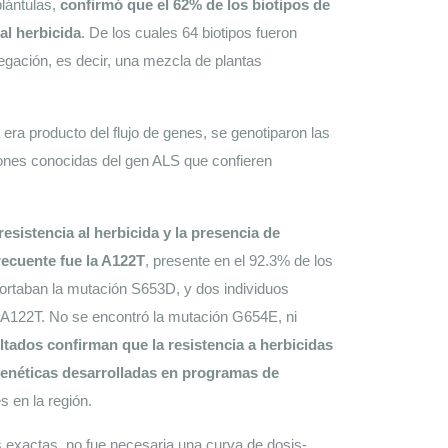
lántulas, 
confirmó que el 62% de los biotipos de 
al herbicida
. De los cuales 64 biotipos fueron 
gación, es decir, una mezcla de plantas 
era producto del flujo de genes, se genotiparon las 
ones conocidas del gen ALS que confieren 
esistencia al herbicida y la presencia de 
ecuente fue la A122T
, presente en el 92.3% de los 
 portaban la mutación S653D, y dos individuos 
 A122T. No se encontró la mutación G654E, ni 
ltados confirman que la resistencia a herbicidas 
genéticas desarrolladas en programas de 
s en la región. 
 exactas, no fue necesaria una curva de dosis-