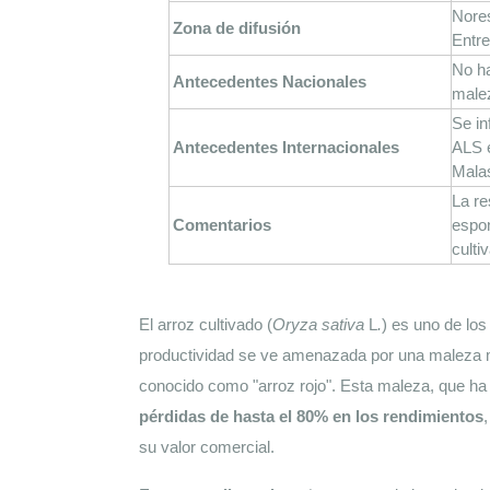
Nores
Zona de difusión
Entre
No ha
Antecedentes Nacionales
malez
Se in
Antecedentes Internacionales
ALS e
Malas
La re
Comentarios
espon
culti
El arroz cultivado (
Oryza sativa 
L
.
) es uno de lo
productividad se ve amenazada por una maleza m
conocido como "arroz rojo". Esta maleza, que ha 
pérdidas de hasta el 80% en los rendimientos
,
su valor comercial.