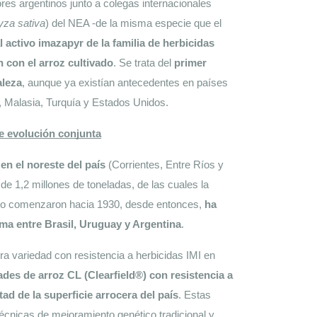
*, un grupo de investigadores argentinos junto a colegas internacionales 
yza sativa
) del NEA -de la misma especie que el 
l activo imazapyr de la familia de herbicidas 
n con el arroz cultivado
. Se trata del 
primer 
aleza
, aunque ya existían antecedentes en países 
a, Malasia, Turquía y Estados Unidos.
de evolución conjunta
en el noreste del país
 (Corrientes, Entre Ríos y 
 1,2 millones de toneladas, de las cuales la 
to comenzaron hacia 1930, desde entonces, 
ha 
ma entre Brasil, Uruguay y Argentina
. 
a variedad con resistencia a herbicidas IMI en 
ades de arroz CL (Clearfield®) con resistencia a 
ad de la superficie arrocera del país
. Estas 
técnicas de mejoramiento genético tradicional y 