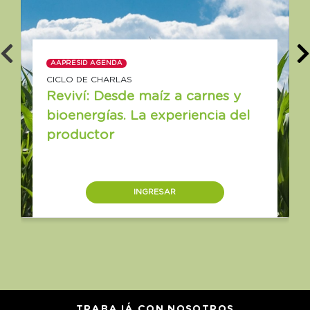
AAPRESID AGENDA
CICLO DE CHARLAS
Reviví: Desde maíz a carnes y
bioenergías. La experiencia del
productor
INGRESAR
TRABAJÁ CON NOSOTROS